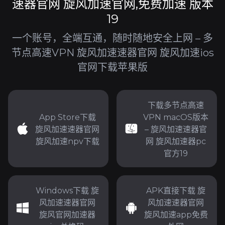
速器官网 旋风加速官网,免费加速 版本
19
一个账号，全端互通，随时随地安全上网 – 多
节点高速VPN 旋风加速速器官网 旋风加速ios
官网下载苹果版
下载多节点高速
App Store下载
VPN macOS版本
旋风加速速器官网
– 旋风加速速器官
旋风加速npv下载
网 旋风加速器pc
官方19
Windows下载 旋
APK直接下载 旋
风加速速器官网
风加速速器官网
旋风官网加速器
旋风加速app免费