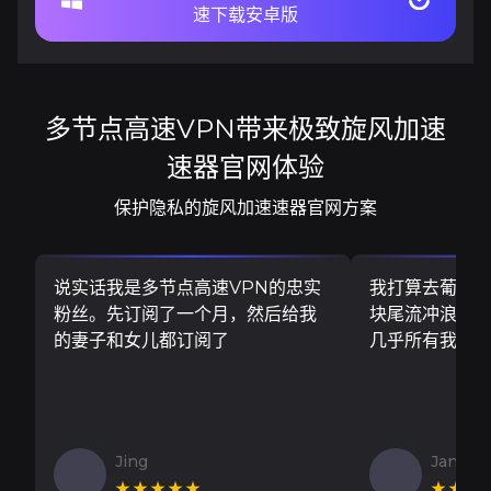
速下载安卓版
多节点高速VPN带来极致旋风加速
速器官网体验
保护隐私的旋风加速速器官网方案
说实话我是多节点高速VPN的忠实
我打算去葡萄
粉丝。先订阅了一个月，然后给我
块尾流冲浪板..
的妻子和女儿都订阅了
几乎所有我需
Jing
Jan V
★★★★★
★★★