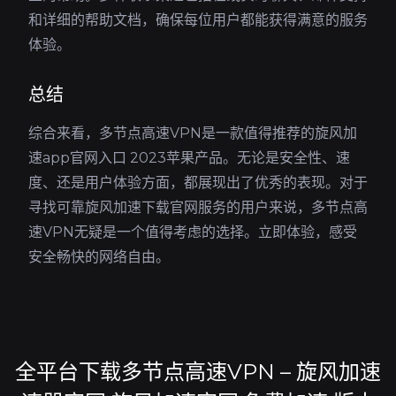
和详细的帮助文档，确保每位用户都能获得满意的服务
体验。
总结
综合来看，多节点高速VPN是一款值得推荐的旋风加
速app官网入口 2023苹果产品。无论是安全性、速
度、还是用户体验方面，都展现出了优秀的表现。对于
寻找可靠旋风加速下载官网服务的用户来说，多节点高
速VPN无疑是一个值得考虑的选择。立即体验，感受
安全畅快的网络自由。
全平台下载多节点高速VPN – 旋风加速