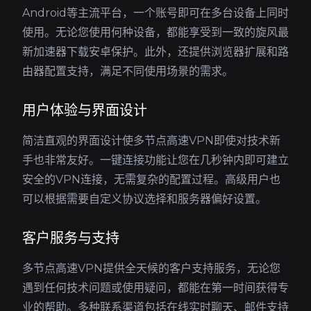
Android等主流平台，一个账号即可在多台设备上同时
使用。无论您使用何种设备，都能享受到一致的旋风最
新加速器下载安卓保护。此外，还提供浏览器扩展和路
由器配置支持，满足不同使用场景的需求。
用户体验与界面设计
简洁直观的界面设计使多节点高速VPN即使对技术新
手也非常友好。一键连接功能让您在几秒钟内即可建立
安全的VPN连接，无需复杂的配置过程。高级用户也
可以根据需要自定义协议选择和服务器偏好设置。
客户服务与支持
多节点高速VPN提供全天候的客户支持服务，无论您
遇到任何技术问题或使用疑问，都能在第一时间获得专
业的帮助。多种联系渠道包括在线实时聊天、邮件支持